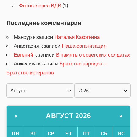
Фотогалерея ВДВ
(1)
Последние комментарии
Мансур
к записи
Наталья Какоткина
Анастасия
к записи
Наша организация
Евгений
к записи
В память о советских солдатах
Анжелика
к записи
Братство народов —
Братство ветеранов
АВГУСТ 2026
«
»
ПН
ВТ
СР
ЧТ
ПТ
СБ
ВС