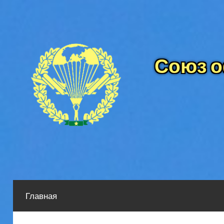
Перейти
к
содержимому
Союз о
Главная