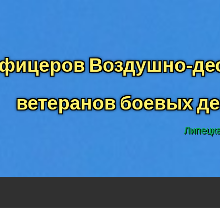
фицеров Воздушно-дес
ветеранов боевых д
Липецка