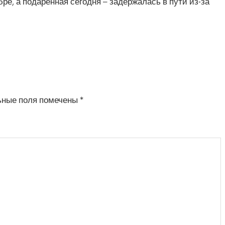
е, а подаренная сегодня – задержалась в пути из-за
ьные поля помечены
*