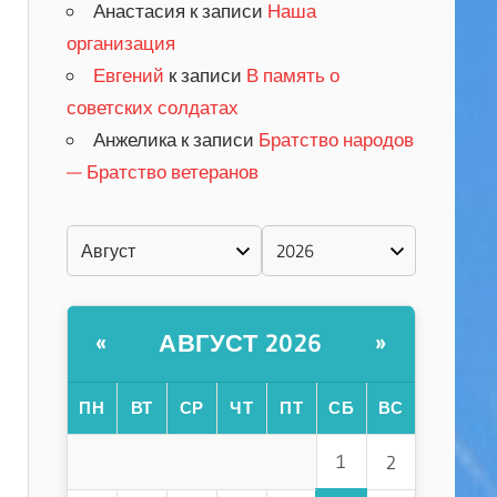
Анастасия
к записи
Наша
организация
Евгений
к записи
В память о
советских солдатах
Анжелика
к записи
Братство народов
— Братство ветеранов
АВГУСТ 2026
«
»
ПН
ВТ
СР
ЧТ
ПТ
СБ
ВС
1
2