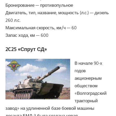
Бронирование — противопульное
Двигатель, тип, название, мощность (л.с.) — дизель
260 л.с.
Максимальная скорость, км/ч — 60
Запас хода, км — 600
2C25 «Спрут СД»
В начале 90-х
годов
акционерным
обществом
«Волгоградский
тракторный
завод» на удлиненной базе боевой машины
десанта БМД-3 была создана новая