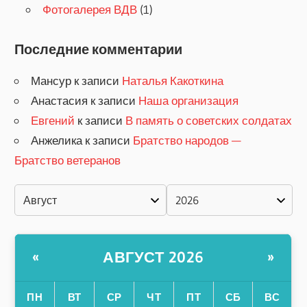
Фотогалерея ВДВ
(1)
Последние комментарии
Мансур
к записи
Наталья Какоткина
Анастасия
к записи
Наша организация
Евгений
к записи
В память о советских солдатах
Анжелика
к записи
Братство народов —
Братство ветеранов
АВГУСТ 2026
«
»
ПН
ВТ
СР
ЧТ
ПТ
СБ
ВС