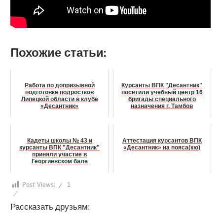
Похожие статьи:
Работа по допризывной
Курсанты ВПК "Десантник"
подготовке подростков
посетили учебный центр 16
Липецкой области в клубе
бригады специального
«Десантник»
назначения г. Тамбов
Кадеты школы № 43 и
Аттестация курсантов ВПК
курсанты ВПК "Десантник"
«Десантник» на пояса(кю)
приняли участие в
Георгиевском бале
Post Views:
1
Рассказать друзьям: