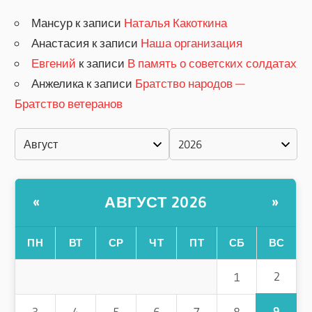
Мансур
к записи
Наталья Какоткина
Анастасия
к записи
Наша организация
Евгений
к записи
В память о советских солдатах
Анжелика
к записи
Братство народов —
Братство ветеранов
АВГУСТ 2026
«
»
ПН
ВТ
СР
ЧТ
ПТ
СБ
ВС
2
1
9
3
4
5
6
7
8