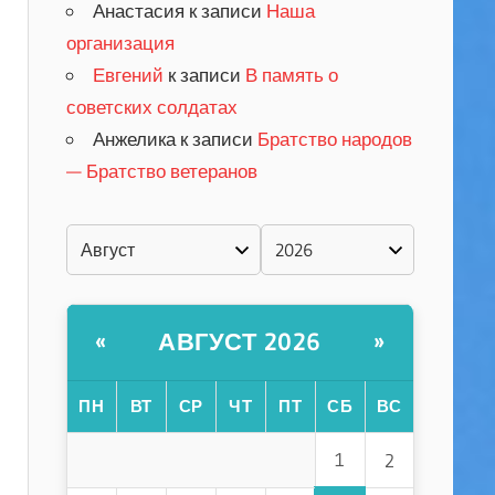
Анастасия
к записи
Наша
организация
Евгений
к записи
В память о
советских солдатах
Анжелика
к записи
Братство народов
— Братство ветеранов
АВГУСТ 2026
«
»
ПН
ВТ
СР
ЧТ
ПТ
СБ
ВС
1
2