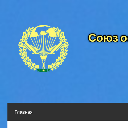
Перейти
к
содержимому
Союз о
Главная