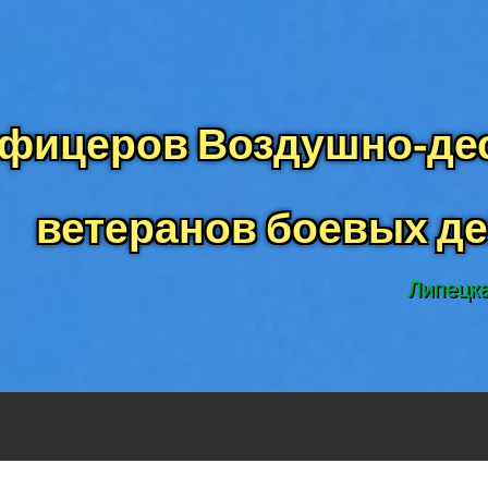
фицеров Воздушно-дес
ветеранов боевых д
Липецка