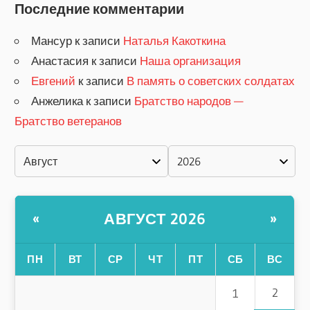
Последние комментарии
Мансур
к записи
Наталья Какоткина
Анастасия
к записи
Наша организация
Евгений
к записи
В память о советских солдатах
Анжелика
к записи
Братство народов —
Братство ветеранов
АВГУСТ 2026
«
»
ПН
ВТ
СР
ЧТ
ПТ
СБ
ВС
2
1