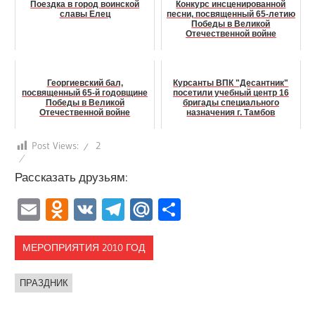
Поездка в город воинской
Конкурс инсценированной
славы Елец
песни, посвященный 65-летию
Победы в Великой
Отечественной войне
Георгиевский бал,
Курсанты ВПК "Десантник"
посвященный 65-й годовщине
посетили учебный центр 16
Победы в Великой
бригады специального
Отечественной войне
назначения г. Тамбов
Post Views:
2
Рассказать друзьям:
Email
Odnoklassniki
VK
Telegram
Mail.Ru
Отправить
МЕРОПРИЯТИЯ 2010 ГОД
ПРАЗДНИК