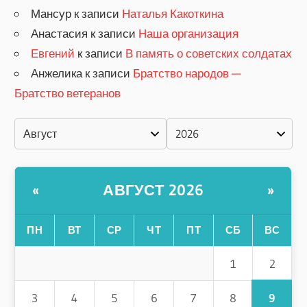
Мансур
к записи
Наталья Какоткина
Анастасия
к записи
Наша организация
Евгений
к записи
В память о советских солдатах
Анжелика
к записи
Братство народов —
Братство ветеранов
АВГУСТ 2026
«
»
ПН
ВТ
СР
ЧТ
ПТ
СБ
ВС
2
1
9
3
4
5
6
7
8