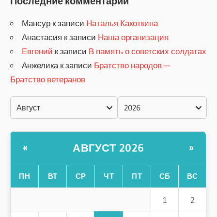
Последние комментарии
Мансур
к записи
Наталья Какоткина
Анастасия
к записи
Наша организация
Евгений
к записи
В память о советских солдатах
Анжелика
к записи
Братство народов —
Братство ветеранов
АВГУСТ 2026
«
»
ПН
ВТ
СР
ЧТ
ПТ
СБ
ВС
1
2